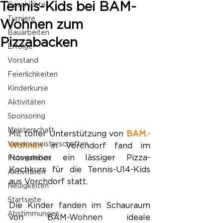
Tennis-Kids bei BAM-
Geschichte
Turniere
Wohnen zum
Bauarbeiten
Pizzabacken
Erfolge
Vorstand
Feierlichkeiten
Kinderkurse
Aktivitäten
Sponsoring
Meisterschaft
Mit toller Unterstützung von 
BAM.-
Vereinsmeisterschaften
Wohnen
 in Vorchdorf fand im 
November ein lässiger Pizza-
Fotogalerien
Kochkurs für die Tennis-U14-Kids 
Aktivitäten
aus Vorchdorf statt. 
Neuigkeiten
Startseite
Die Kinder fanden im Schauraum 
Abstimmungen
von BAM-Wohnen ideale 