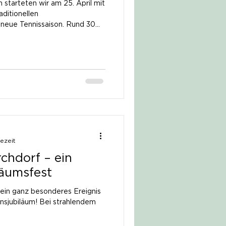
starteten wir am 25. April mit
aditionellen
e neue Tennissaison. Rund 30
en die Gelegenheit, in einem
e Form für die bevorstehende
onders hervorzuheben sind
ian, Aschi, Stefan, Rafael und
en einen vielversprechenden
sezeit
chdorf – ein
läumsfest
ein ganz besonderes Ereignis
insjubiläum! Bei strahlendem