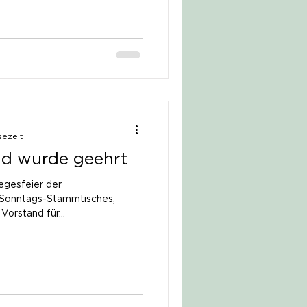
sezeit
ud wurde geehrt
iegesfeier der
 Sonntags-Stammtisches,
orstand für...