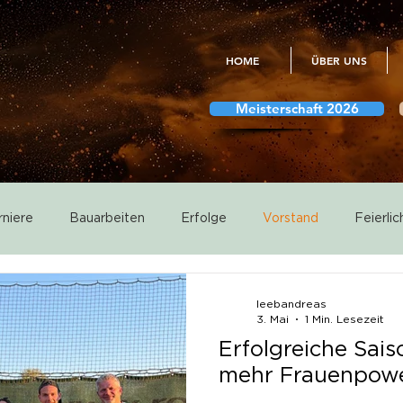
HOME
ÜBER UNS
Meisterschaft 2026
rniere
Bauarbeiten
Erfolge
Vorstand
Feierlic
Meisterschaft
Vereinsmeisterschaften
Fotogalerien
leebandreas
3. Mai
1 Min. Lesezeit
Erfolgreiche Sai
Abstimmungen
mehr Frauenpowe