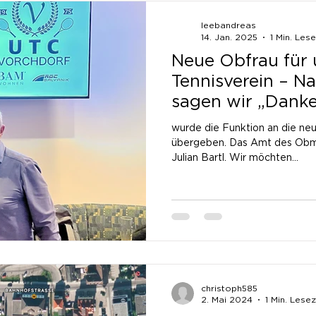
leebandreas
14. Jan. 2025
1 Min. Lese
Neue Obfrau für 
Tennisverein – N
sagen wir „Danke
wurde die Funktion an die ne
übergeben. Das Amt des Obma
Julian Bartl. Wir möchten...
christoph585
2. Mai 2024
1 Min. Lesez