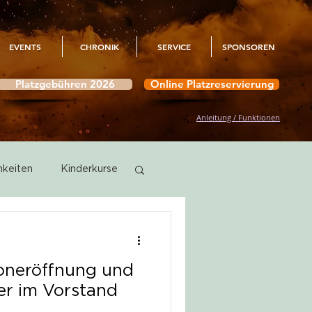
EVENTS
CHRONIK
SERVICE
SPONSOREN
Platzgebühren 2026
Online Platzreservierung
Anleitung / Funktionen
hkeiten
Kinderkurse
Aktivitäten
soneröffnung und
r im Vorstand