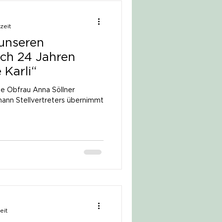
zeit
unseren
ach 24 Jahren
 Karli“
ue Obfrau Anna Söllner
nn Stellvertreters übernimmt
eit