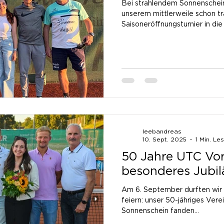
Bei strahlendem Sonnenschein 
unserem mittlerweile schon tr
Saisoneröffnungsturnier in di
motivierte Spieler:innen nutzt
spannenden Turnierformat ihr
Meisterschaft zu testen. Bes
unsere Gruppensieger:innen Jul
Iris, die mit starken Leistung
Start in die Saison hingelegt h
leebandreas
10. Sept. 2025
1 Min. Le
50 Jahre UTC Vor
besonderes Jubi
Am 6. September durften wir 
feiern: unser 50-jähriges Vere
Sonnenschein fanden...