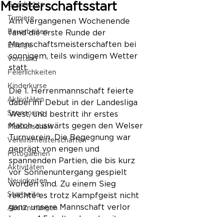
Meisterschaftsstart
Geschichte
Turniere
Am vergangenen Wochenende 
Bauarbeiten
fand die erste Runde der 
Mannschaftsmeisterschaften bei 
Erfolge
sonnigem, teils windigem Wetter 
Vorstand
statt.
Feierlichkeiten
Kinderkurse
Die 1. Herrenmannschaft feierte 
Aktivitäten
dabei ihr Debut in der Landesliga 
Sponsoring
West, und bestritt ihr erstes 
Match auswärts gegen den Welser 
Meisterschaft
Turnverein. Die Begegnung war 
Vereinsmeisterschaften
geprägt von engen und 
Fotogalerien
spannenden Partien, die bis kurz 
Aktivitäten
vor Sonnenuntergang gespielt 
Neuigkeiten
worden sind. Zu einem Sieg 
Startseite
reichte es trotz Kampfgeist nicht 
ganz, unsere Mannschaft verlor 
Abstimmungen