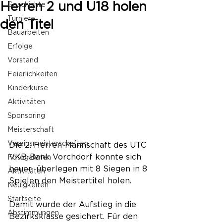
Herren 2 und U18 holen
Geschichte
Turniere
den Titel
Bauarbeiten
Erfolge
Vorstand
Feierlichkeiten
Kinderkurse
Aktivitäten
Sponsoring
Meisterschaft
Vereinsmeisterschaften
Die 2. Herren-Mannschaft des UTC 
VKB-Bank Vorchdorf konnte sich 
Fotogalerien
heuer  überlegen mit 8 Siegen in 8 
Aktivitäten
Spielen den Meistertitel holen.
Neuigkeiten
Startseite
Damit wurde der Aufstieg in die 
Abstimmungen
Bezirksklasse gesichert. Für den 