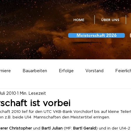
HOME
ÜBER UNS
Meisterschaft 2026
rniere
Bauarbeiten
Erfolge
Vorstand
Feierlic
 Juli 2010
1 Min. Lesezeit
Meisterschaft
Vereinsmeisterschaften
Fotogalerien
schaft ist vorbei
haft 2010 lief für den UTC VKB-Bank Vorchdorf bis auf kleine Teiler
 z.B. beide U14  Mannschaften den Meistertitel erringen.
Abstimmungen
erer Christopher
 und 
Bartl Julian
 (MF: 
Bartl Gerald
) und in der U14-2