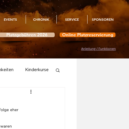
EVENTS
CHRONIK
SERVICE
SPONSOREN
Platzgebühren 2026
Online Platzreservierung
Anleitung / Funktionen
hkeiten
Kinderkurse
Aktivitäten
folge eher 
 waren 