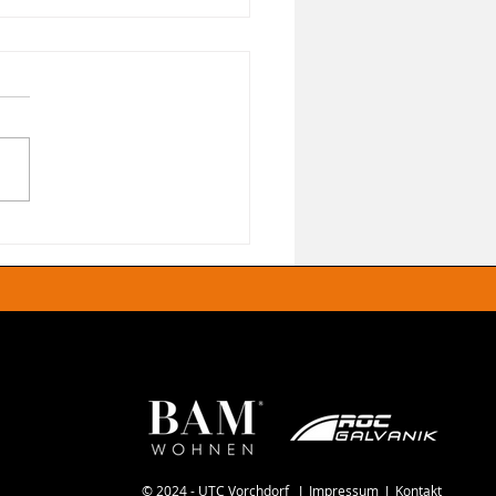
lgreiche
soneröffnung und
r Frauenpower im
stand
© 2024 - UTC Vorchdorf I
Impressum
I
Kontakt