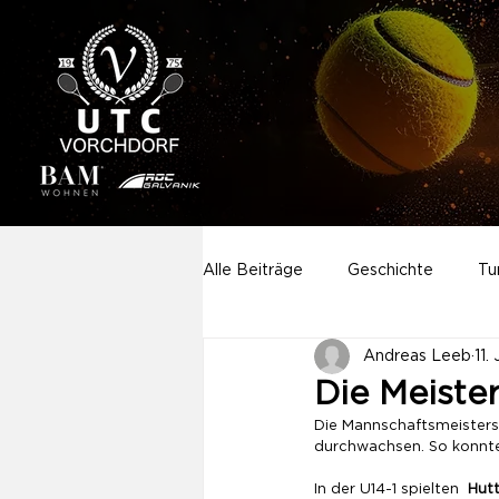
Alle Beiträge
Geschichte
Tu
Andreas Leeb
11.
Aktivitäten
Sponsoring
Die Meister
Die Mannschaftsmeistersc
durchwachsen. So konnten
Neuigkeiten
Startseite
In der U14-1 spielten  
Hutt