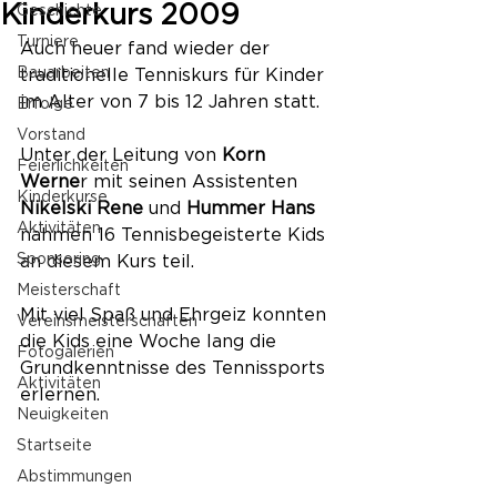
Kinderkurs 2009
Geschichte
Turniere
Auch heuer fand wieder der 
Bauarbeiten
traditionelle Tenniskurs für Kinder 
im Alter von 7 bis 12 Jahren statt.
Erfolge
Vorstand
Unter der Leitung von
 Korn 
Feierlichkeiten
Werne
r mit seinen Assistenten 
Kinderkurse
Nikelski Rene
 und 
Hummer Hans 
Aktivitäten
nahmen 16 Tennisbegeisterte Kids 
Sponsoring
an diesem Kurs teil.
Meisterschaft
Mit viel Spaß und Ehrgeiz konnten 
Vereinsmeisterschaften
die Kids eine Woche lang die 
Fotogalerien
Grundkenntnisse des Tennissports 
Aktivitäten
erlernen.
Neuigkeiten
Startseite
Abstimmungen