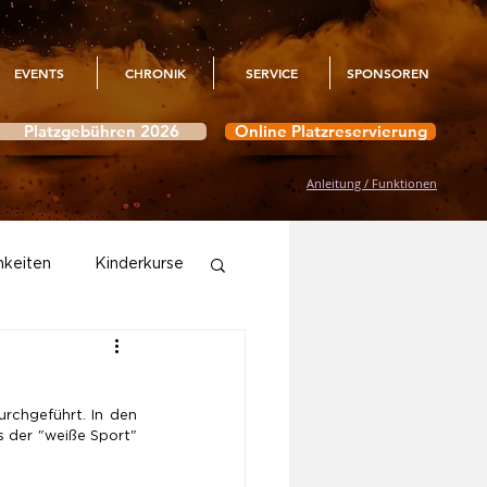
EVENTS
CHRONIK
SERVICE
SPONSOREN
Platzgebühren 2026
Online Platzreservierung
Anleitung / Funktionen
hkeiten
Kinderkurse
Aktivitäten
rchgeführt. In den 
 der "weiße Sport" 