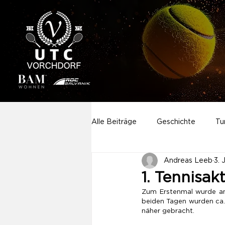
Alle Beiträge
Geschichte
Tu
Andreas Leeb
3. 
Aktivitäten
Sponsoring
1. Tennisa
Zum Erstenmal wurde a
beiden Tagen wurden ca. 
Neuigkeiten
Startseite
näher gebracht.