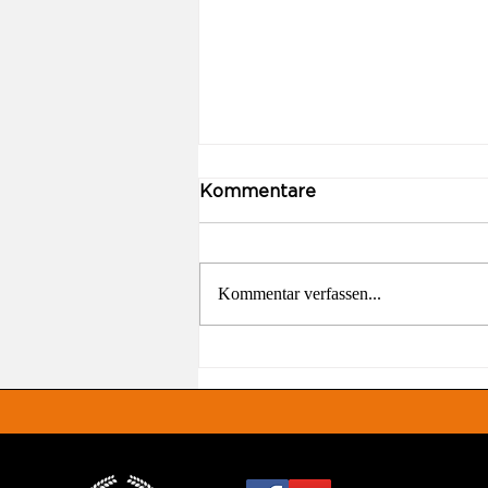
Kommentare
Kommentar verfassen...
Es geht los! 🎾🚧