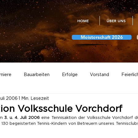
HOME
ÜBER UNS
Meisterschaft 2026
rniere
Bauarbeiten
Erfolge
Vorstand
Feierlic
Juli 2006
1 Min. Lesezeit
Meisterschaft
Vereinsmeisterschaften
Fotogalerien
ktion Volksschule Vorchdorf
m 
3. u. 4. Juli 2006
 eine Tennisaktion der Volksschule Vorchdorf du
130 begeisterten Tennis-Kindern von Betreuern unseres Tennisclubs
Abstimmungen