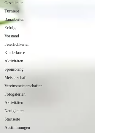
Geschichte
Turniere
Bauarbeiten
Erfolge
Vorstand
Feierlichkeiten
Kinderkurse
Aktivitäten
Sponsoring
Meisterschaft
Vereinsmeisterschaften
Fotogalerien
Aktivitäten
Neuigkeiten
Startseite
Abstimmungen