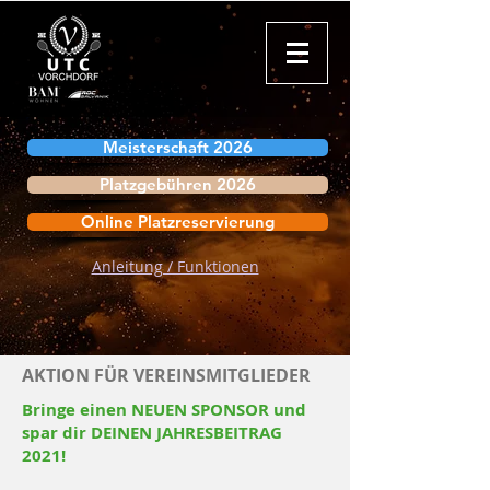
Meisterschaft 2026
Platzgebühren 2026
Online Platzreservierung
Anleitung / Funktionen
AKTION FÜR VEREINSMITGLIEDER
Bringe einen NEUEN SPONSOR und
spar dir DEINEN JAHRESBEITRAG
2021!