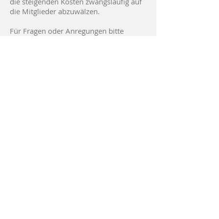
die steigenden Kosten zwangsläufig auf
die Mitglieder abzuwälzen.
Für Fragen oder Anregungen bitte
jederzeit bei einem aus dem Vorstand
melden.
Wir bedanken uns bereits für die
Unterstützung jedes Einzelnen.
Euer
Vorstand!
UTC BAM.wohnen Vorchdorf