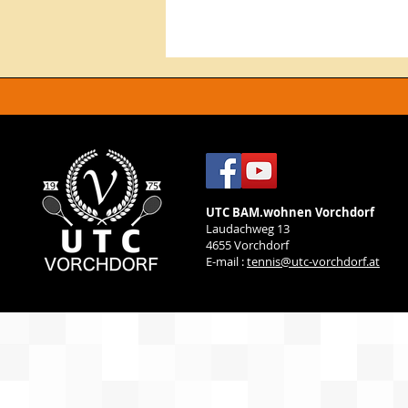
UTC BAM.wohnen Vorchdorf
Laudachweg 13
4655 Vorchdorf
E-mail :
tennis@utc-vorchdorf.at