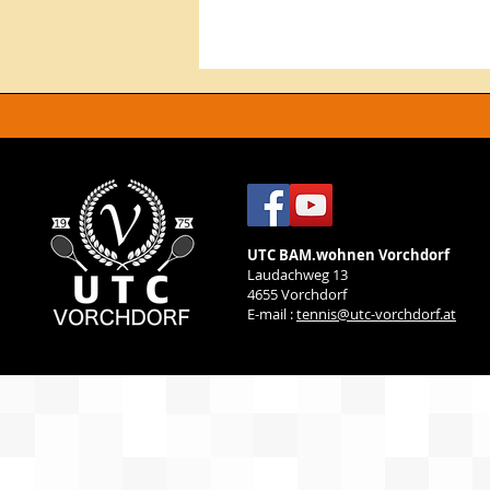
UTC BAM.wohnen Vorchdorf
Laudachweg 13
4655 Vorchdorf
E-mail :
tennis@utc-vorchdorf.at