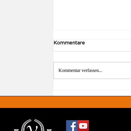
Kommentare
Kommentar verfassen...
Es geht los! 🎾🚧