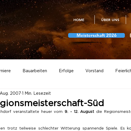
HOME
ÜBER UNS
Meisterschaft 2026
rniere
Bauarbeiten
Erfolge
Vorstand
Feierlic
 Aug. 2007
1 Min. Lesezeit
Meisterschaft
Vereinsmeisterschaften
Fotogalerien
gionsmeisterschaft-Süd
hdorf veranstaltete heuer vom 
9. - 12. August
 die Regionsmeist
Abstimmungen
n trotz teilweise schlechter Witterung spannende Spiele. Es ko