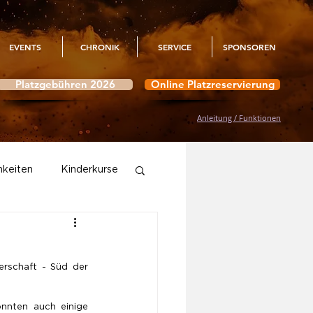
EVENTS
CHRONIK
SERVICE
SPONSOREN
Platzgebühren 2026
Online Platzreservierung
Anleitung / Funktionen
hkeiten
Kinderkurse
Aktivitäten
erschaft - Süd der 
nnten auch einige 