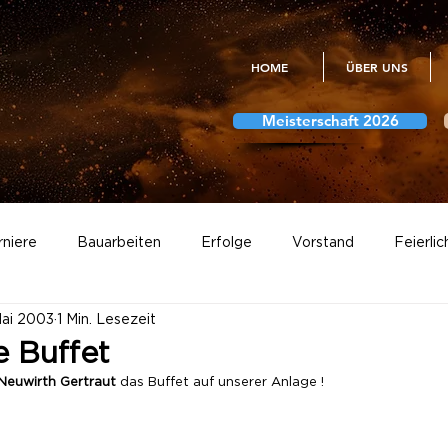
HOME
ÜBER UNS
Meisterschaft 2026
rniere
Bauarbeiten
Erfolge
Vorstand
Feierlic
Mai 2003
1 Min. Lesezeit
Meisterschaft
Vereinsmeisterschaften
Fotogalerien
 Buffet
Neuwirth Gertraut
 das Buffet auf unserer Anlage !
Abstimmungen