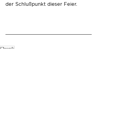
der Schlußpunkt dieser Feier.
Chronik
Geschichte
Feierlichkeiten
Alle ansehen
Aktuelle Beiträge