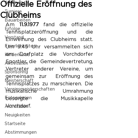
Offizielle Eröffnung des
Geschichte
Turniere
Clubheims
Bauarbeiten
Am 
11.9.1977
 fand die offizielle 
Erfolge
Tennisplatzeröffnung und die 
Vorstand
Einweihung des Clubheims statt. 
Feierlichkeiten
Um 9.45 Uhr versammelten sich 
am Dorfplatz die Vorchdorfer 
Kinderkurse
Sportler, die  Gemeindevertretung, 
Aktivitäten
Vertreter anderer Vereine, um 
Sponsoring
gemeinsam zur  Eröffnung des 
Meisterschaft
Tennisplatzes zu marschieren. Die 
Vereinsmeisterschaften
musikalische Umrahmung  
Fotogalerien
besorgte die Musikkapelle 
Vorchdorf.
Aktivitäten
Neuigkeiten
Startseite
Abstimmungen